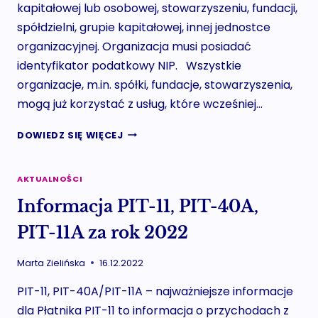
kapitałowej lub osobowej, stowarzyszeniu, fundacji,
spółdzielni, grupie kapitałowej, innej jednostce
organizacyjnej. Organizacja musi posiadać
identyfikator podatkowy NIP. Wszystkie
organizacje, m.in. spółki, fundacje, stowarzyszenia,
mogą już korzystać z usług, które wcześniej…
NOWE
DOWIEDZ SIĘ WIĘCEJ
FUNKCJONALNOŚCI
KONTA
W
AKTUALNOŚCI
E-
Informacja PIT-11, PIT-40A,
URZĘDZIE
SKARBOWYM
PIT-11A za rok 2022
Marta Zielińska
16.12.2022
PIT-11, PIT-40A/PIT-11A – najważniejsze informacje
dla Płatnika PIT-11 to informacja o przychodach z