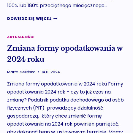
100% lub 180% przeciętnego miesięcznego…
SKŁADKA
DOWIEDZ SIĘ WIĘCEJ
ZDROWOTNA
ZA
STYCZEŃ
AKTUALNOŚCI
2024
Zmiana formy opodatkowania w
–
DLA
2024 roku
PRZEDSIĘBIORCÓW,
KTÓRZY
Marta Zielińska
14.01.2024
ZMIENILI
FORMĘ
Zmiana formy opodatkowania w 2024 roku Formy
OPODATKOWANIA
opodatkowania 2024 rok – czy to już czas na
zmianę? Podatnik podatku dochodowego od osób
fizycznych (PIT) prowadzący działalność
gospodarczą, który chce zmienić formę
opodatkowania na 2024 rok powinien pamiętać,
aby dokonać tego w ustawowym terminie. Mamy