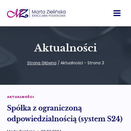
Przejdź
do
treści
Aktualności
Strona Główna
/
Aktualności
- Strona 3
AKTUALNOŚCI
Spółka z ograniczoną
odpowiedzialnością (system S24)