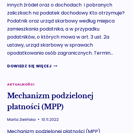
innych źródeł oraz o dochodach i pobranych
zaliczkach na podatek dochodowy Kto otrzymuje?
Podatnik oraz urząd skarbowy według miejsca
zamieszkania podatnika, a w przypadku
podatników, o których mowa w art. 3 ust. 2a
ustawy, urząd skarbowy w sprawach
opodatkowania osób zagranicznych. Termin…
INFORMACJA
DOWIEDZ SIĘ WIĘCEJ
PIT-
11,
PIT-
AKTUALNOŚCI
40A,
Mechanizm podzielonej
PIT-
11A
płatności (MPP)
ZA
ROK
Marta Zielińska
10.11.2022
2022
Mechanizm podzielonej płatności (MPP)