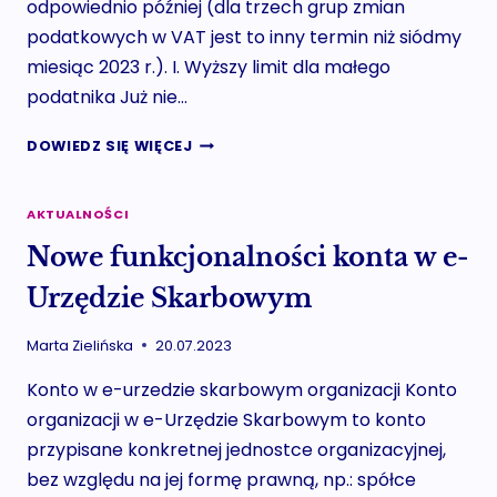
odpowiednio później (dla trzech grup zmian
podatkowych w VAT jest to inny termin niż siódmy
miesiąc 2023 r.). I. Wyższy limit dla małego
podatnika Już nie…
NOWELIZACJA
DOWIEDZ SIĘ WIĘCEJ
SLIM
VAT
3
AKTUALNOŚCI
W
Nowe funkcjonalności konta w e-
PODATKU
OD
Urzędzie Skarbowym
01.07.2023
Marta Zielińska
20.07.2023
Konto w e-urzedzie skarbowym organizacji Konto
organizacji w e-Urzędzie Skarbowym to konto
przypisane konkretnej jednostce organizacyjnej,
bez względu na jej formę prawną, np.: spółce