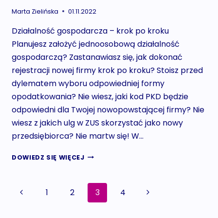
Marta Zielińska
01.11.2022
Działalność gospodarcza – krok po kroku
Planujesz założyć jednoosobową działalność
gospodarczą? Zastanawiasz się, jak dokonać
rejestracji nowej firmy krok po kroku? Stoisz przed
dylematem wyboru odpowiedniej formy
opodatkowania? Nie wiesz, jaki kod PKD będzie
odpowiedni dla Twojej nowopowstającej firmy? Nie
wiesz z jakich ulg w ZUS skorzystać jako nowy
przedsiębiorca? Nie martw się! W…
JEDNOOSOBOWA
DOWIEDZ SIĘ WIĘCEJ
DZIAŁALNOŚĆ
GOSPODARCZA
–
Nawigacja
Poprzednia
Następna
1
2
3
4
CO
MUSISZ
strona
strona
strony
WIEDZIEĆ?