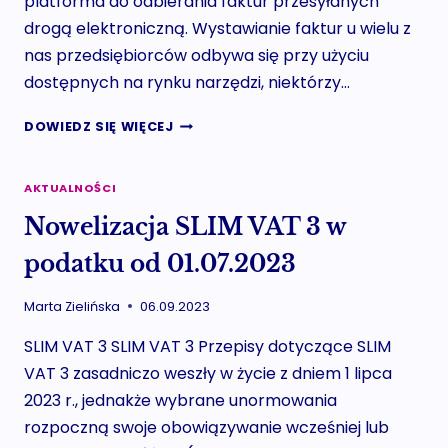
platforma do odbierania faktur przesyłanych
drogą elektroniczną. Wystawianie faktur u wielu z
nas przedsiębiorców odbywa się przy użyciu
dostępnych na rynku narzędzi, niektórzy…
CZYM
DOWIEDZ SIĘ WIĘCEJ
JEST
KRAJOWY
SYSTEM
AKTUALNOŚCI
E-
Nowelizacja SLIM VAT 3 w
FAKTURY
TAK
podatku od 01.07.2023
ZWANY
KSEF?
Marta Zielińska
06.09.2023
SLIM VAT 3 SLIM VAT 3 Przepisy dotyczące SLIM
VAT 3 zasadniczo weszły w życie z dniem 1 lipca
2023 r., jednakże wybrane unormowania
rozpoczną swoje obowiązywanie wcześniej lub