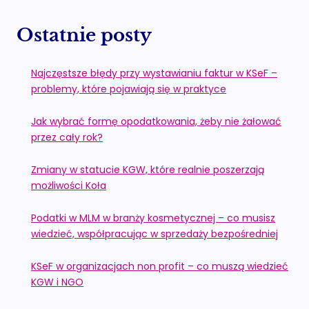
Ostatnie posty
Najczęstsze błędy przy wystawianiu faktur w KSeF –
problemy, które pojawiają się w praktyce
Jak wybrać formę opodatkowania, żeby nie żałować
przez cały rok?
Zmiany w statucie KGW, które realnie poszerzają
możliwości Koła
Podatki w MLM w branży kosmetycznej – co musisz
wiedzieć, współpracując w sprzedaży bezpośredniej
KSeF w organizacjach non profit – co muszą wiedzieć
KGW i NGO