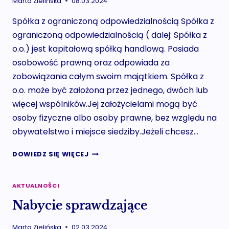
Marta Zielińska
08.03.2024
Spółka z ograniczoną odpowiedzialnością Spółka z
ograniczoną odpowiedzialnością ( dalej: Spółka z
o.o.) jest kapitałową spółką handlową. Posiada
osobowość prawną oraz odpowiada za
zobowiązania całym swoim majątkiem. Spółka z
o.o. może być założona przez jednego, dwóch lub
więcej wspólników.Jej założycielami mogą być
osoby fizyczne albo osoby prawne, bez względu na
obywatelstwo i miejsce siedziby.Jeżeli chcesz…
SPÓŁKA
DOWIEDZ SIĘ WIĘCEJ
Z
OGRANICZONĄ
ODPOWIEDZIALNOŚCIĄ
AKTUALNOŚCI
(SYSTEM
Nabycie sprawdzające
S24)
Marta Zielińska
02.03.2024