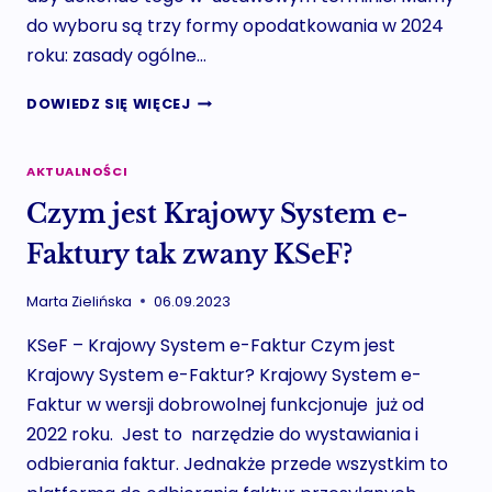
do wyboru są trzy formy opodatkowania w 2024
roku: zasady ogólne…
ZMIANA
DOWIEDZ SIĘ WIĘCEJ
FORMY
OPODATKOWANIA
W
AKTUALNOŚCI
2024
Czym jest Krajowy System e-
ROKU
Faktury tak zwany KSeF?
Marta Zielińska
06.09.2023
KSeF – Krajowy System e-Faktur Czym jest
Krajowy System e-Faktur? Krajowy System e-
Faktur w wersji dobrowolnej funkcjonuje już od
2022 roku. Jest to narzędzie do wystawiania i
odbierania faktur. Jednakże przede wszystkim to