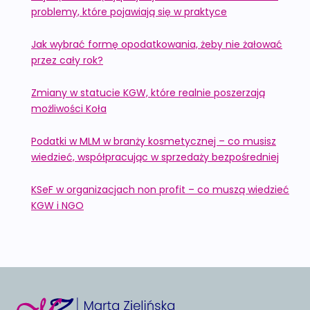
problemy, które pojawiają się w praktyce
Jak wybrać formę opodatkowania, żeby nie żałować
przez cały rok?
Zmiany w statucie KGW, które realnie poszerzają
możliwości Koła
Podatki w MLM w branży kosmetycznej – co musisz
wiedzieć, współpracując w sprzedaży bezpośredniej
KSeF w organizacjach non profit – co muszą wiedzieć
KGW i NGO