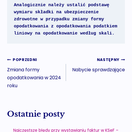
Analogicznie należy ustalić podstawę 
wymiaru składki na ubezpieczenie 
zdrowotne w przypadku zmiany formy 
opodatkowania 
z opodatkowania podatkiem 
liniowy na opodatkowanie według skali
.
Nawigacja
POPRZEDNI
NASTĘPNY
Zmiana formy
Nabycie sprawdzające
wpisu
opodatkowania w 2024
roku
Ostatnie posty
Najczęstsze błędy przy wystawianiu faktur w KSeF –