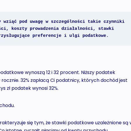
 wziąć pod uwagę w szczególności takie czynniki 
ci, koszty prowadzenia działalności, stawki 
rzysługujące preferencje i ulgi podatkowe.
i podatkowe wynoszą 12 i 32 procent. Niższy podatek
ł rocznie. 32% zapłacą Ci podatnicy, których dochód jest
ys zł podatek wynosi 32%.
chodu.
akteryzuje się tym, że stawki podatkowe uzależnione są 
Co istotne, ryczałt płacimy od kwoty przychodu.