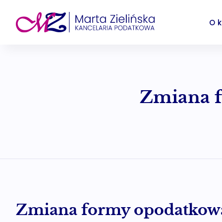
Przejdź
do
O k
treści
Zmiana f
Zmiana formy opodatkow