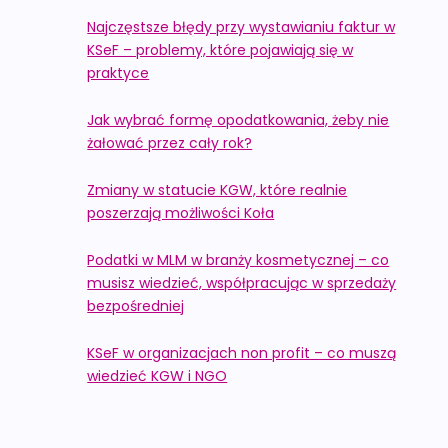
Najczęstsze błędy przy wystawianiu faktur w
KSeF – problemy, które pojawiają się w
praktyce
Jak wybrać formę opodatkowania, żeby nie
żałować przez cały rok?
Zmiany w statucie KGW, które realnie
poszerzają możliwości Koła
Podatki w MLM w branży kosmetycznej – co
musisz wiedzieć, współpracując w sprzedaży
bezpośredniej
KSeF w organizacjach non profit – co muszą
wiedzieć KGW i NGO