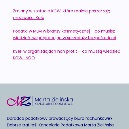
Zmiany w statucie KGW, które realnie poszerzają
możliwości Koła
Podatki w MLM w branży kosmetycznej – co musisz
wiedzieć, współpracując w sprzedaży bezpośredniej
KSeF w organizacjach non profit – co muszą wiedzieć
KGW i NGO
Doradca podatkowy prowadzący biuro rachunkowe?
Dobrze trafiłeś! Kancelaria Podatkowa Marta Zielińska