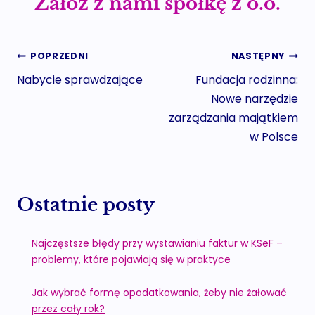
Załóż z nami spółkę z o.o.
Nawigacja
POPRZEDNI
NASTĘPNY
Nabycie sprawdzające
Fundacja rodzinna:
wpisu
Nowe narzędzie
zarządzania majątkiem
w Polsce
Ostatnie posty
Najczęstsze błędy przy wystawianiu faktur w KSeF –
problemy, które pojawiają się w praktyce
Jak wybrać formę opodatkowania, żeby nie żałować
przez cały rok?