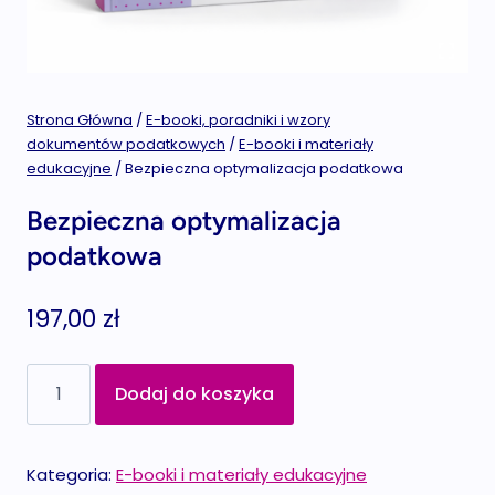
Strona Główna
/
E-booki, poradniki i wzory
dokumentów podatkowych
/
E-booki i materiały
edukacyjne
/
Bezpieczna optymalizacja podatkowa
Bezpieczna optymalizacja
podatkowa
197,00
zł
ilość
Dodaj do koszyka
Bezpieczna
optymalizacja
podatkowa
Kategoria:
E-booki i materiały edukacyjne