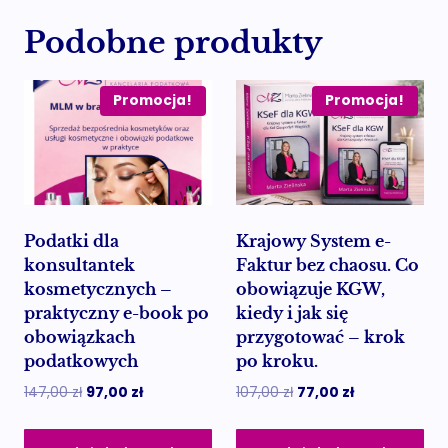
Podobne produkty
Promocja!
Promocja!
Podatki dla
Krajowy System e-
konsultantek
Faktur bez chaosu. Co
kosmetycznych –
obowiązuje KGW,
praktyczny e-book po
kiedy i jak się
obowiązkach
przygotować – krok
podatkowych
po kroku.
Pierwotna
Aktualna
Pierwotna
Aktualna
147,00
zł
97,00
zł
107,00
zł
77,00
zł
cena
cena
cena
cena
wynosiła:
wynosi:
wynosiła:
wynosi: