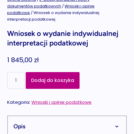
dokumentów podatkowych
/
Wnioski i opinie
podatkowe
/
Wniosek o wydanie indywidualnej
interpretacji podatkowej
Wniosek o wydanie indywidualnej
interpretacji podatkowej
1 845,00
zł
ilość
Dodaj do koszyka
Wniosek
o
wydanie
Kategoria:
Wnioski i opinie podatkowe
indywidualnej
interpretacji
podatkowej
Opis